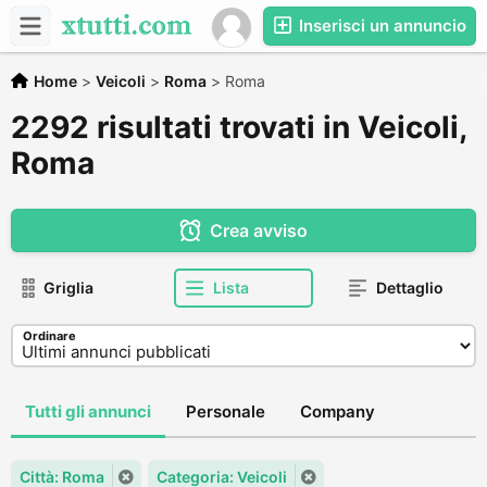
Inserisci un annuncio
Home
>
Veicoli
>
Roma
>
Roma
2292 risultati trovati in Veicoli,
Roma
Crea avviso
Griglia
Lista
Dettaglio
Ordinare
Tutti gli annunci
Personale
Company
Città: Roma
Categoria: Veicoli