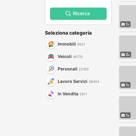
Ricerca
1
Seleziona categoria
Immobili
9921
2
Veicoli
46170
Personali
22183
Lavoro Servizi
39404
1
In Vendita
2811
1