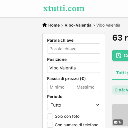
Home
>
Vibo-Valentia
>
Vibo Valentia
63 r
Parola chiave
C
Posizione
Tutti 
Fascia di prezzo (€)
Città: 
Periodo
Solo con foto
1
Con numero di telefono