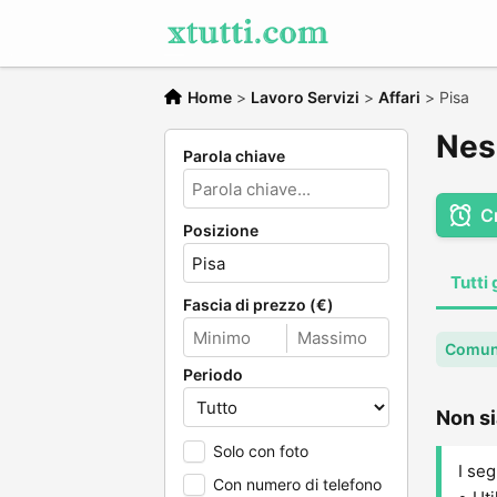
Home
>
Lavoro Servizi
>
Affari
>
Pisa
Ness
Parola chiave
C
Posizione
Tutti 
Fascia di prezzo (€)
Comune
Periodo
Non si
Solo con foto
I seg
Con numero di telefono