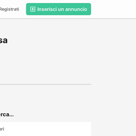
Inserisci un annuncio
egistrati
sa
rca...
ori