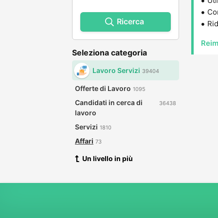
Uti
Con
Ricerca
Rid
Reim
Seleziona categoria
Lavoro Servizi
39404
Offerte di Lavoro
1095
Candidati in cerca di
36438
lavoro
Servizi
1810
Affari
73
Un livello in più