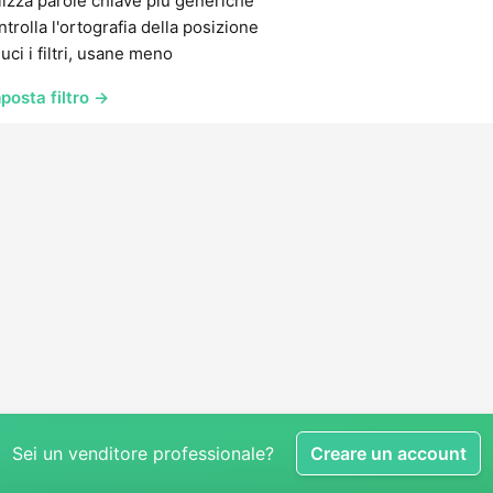
lizza parole chiave più generiche
trolla l'ortografia della posizione
uci i filtri, usane meno
posta filtro →
Sei un venditore professionale?
Creare un account