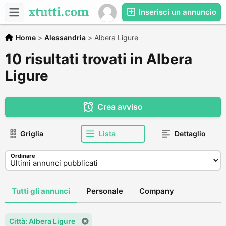
Inserisci un annuncio
Home
>
Alessandria
>
Albera Ligure
10 risultati trovati in Albera
Ligure
Crea avviso
Griglia
Lista
Dettaglio
Ordinare
Tutti gli annunci
Personale
Company
Città: Albera Ligure