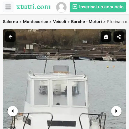
Inserisci un annuncio
Salerno
>
Montecorice
>
Veicoli
>
Barche - Motori
>
Pilotina a 