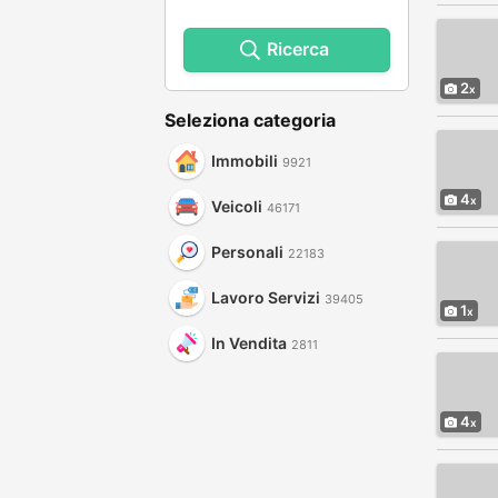
Ricerca
2
Seleziona categoria
Immobili
9921
4
Veicoli
46171
Personali
22183
Lavoro Servizi
39405
1
In Vendita
2811
4