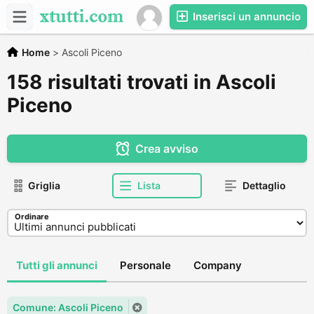
Inserisci un annuncio
Home
>
Ascoli Piceno
158 risultati trovati in Ascoli
Piceno
Crea avviso
Griglia
Lista
Dettaglio
Ordinare
Tutti gli annunci
Personale
Company
Comune: Ascoli Piceno