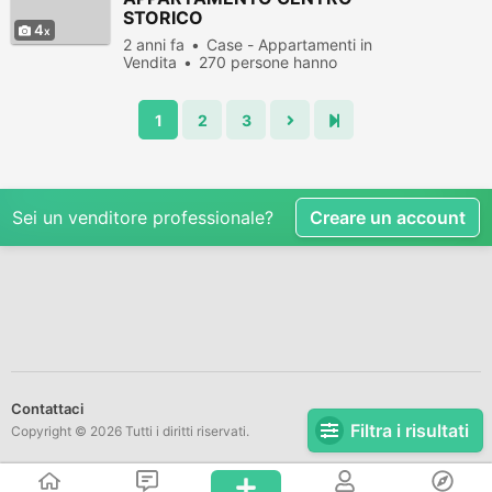
STORICO
4
2 anni fa
Case - Appartamenti in
Vendita
270 persone hanno
visualizzato
1
2
3
Sei un venditore professionale?
Creare un account
Contattaci
Filtra i risultati
Copyright © 2026 Tutti i diritti riservati.