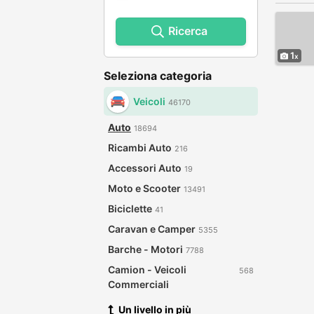
Ricerca
1
Seleziona categoria
Veicoli
46170
Auto
18694
Ricambi Auto
216
Accessori Auto
19
Moto e Scooter
13491
Biciclette
41
Caravan e Camper
5355
Barche - Motori
7788
Camion - Veicoli
568
Commerciali
Un livello in più