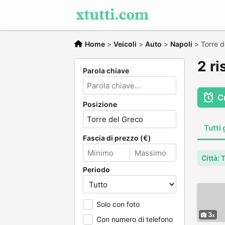
Home
>
Veicoli
>
Auto
>
Napoli
>
Torre d
2 ri
Parola chiave
C
Posizione
Tutti 
Fascia di prezzo (€)
Città: 
Periodo
Solo con foto
3
Con numero di telefono