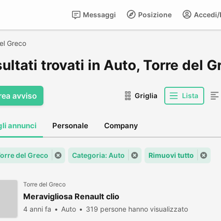
Messaggi
Posizione
Accedi/R
el Greco
sultati trovati in Auto, Torre del 
rea avviso
Griglia
Lista
gli annunci
Personale
Company
Torre del Greco
Categoria: Auto
Rimuovi tutto
Torre del Greco
Meravigliosa Renault clio
4 anni fa
Auto
319 persone hanno visualizzato