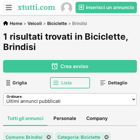
Inserisci un annuncio
Home
>
Veicoli
>
Biciclette
>
Brindisi
1 risultati trovati in Biciclette,
Brindisi
Crea avviso
Griglia
Lista
Dettaglio
Ordinare
Tutti gli annunci
Personale
Company
Comune: Brindisi
Categoria: Biciclette