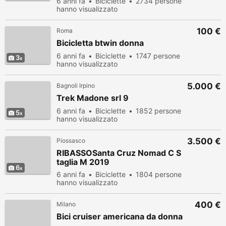
6 anni fa
Biciclette
2734 persone
hanno visualizzato
100 €
Roma
Bicicletta btwin donna
6 anni fa
Biciclette
1747 persone
3
hanno visualizzato
5.000 €
Bagnoli Irpino
Trek Madone srl 9
6 anni fa
Biciclette
1852 persone
5
hanno visualizzato
3.500 €
Piossasco
RIBASSOSanta Cruz Nomad C S
taglia M 2019
6
6 anni fa
Biciclette
1804 persone
hanno visualizzato
400 €
Milano
Bici cruiser americana da donna