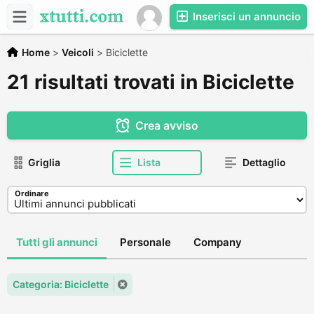
Inserisci un annuncio
Home
>
Veicoli
>
Biciclette
21 risultati trovati in Biciclette
Crea avviso
Griglia
Lista
Dettaglio
Ordinare
Tutti gli annunci
Personale
Company
Categoria: Biciclette