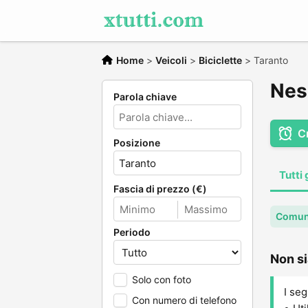
Home
>
Veicoli
>
Biciclette
>
Taranto
Ness
Parola chiave
C
Posizione
Tutti 
Fascia di prezzo (€)
Comun
Periodo
Non si
Solo con foto
I seg
Con numero di telefono