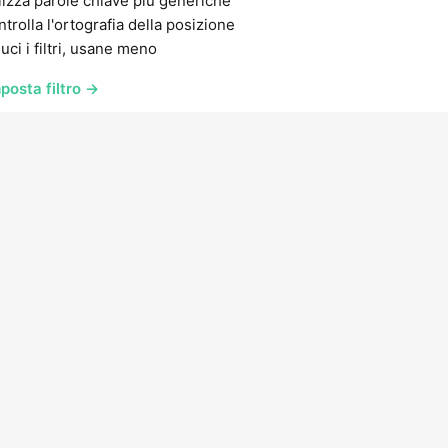
lizza parole chiave più generiche
trolla l'ortografia della posizione
uci i filtri, usane meno
posta filtro →