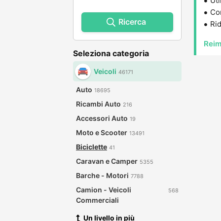
Uti
Con
Ricerca
Rid
Reim
Seleziona categoria
Veicoli
46171
Auto
18695
Ricambi Auto
216
Accessori Auto
19
Moto e Scooter
13491
Biciclette
41
Caravan e Camper
5355
Barche - Motori
7788
Camion - Veicoli
568
Commerciali
Un livello in più