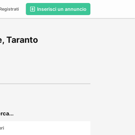
Inserisci un annuncio
egistrati
e, Taranto
rca...
ori