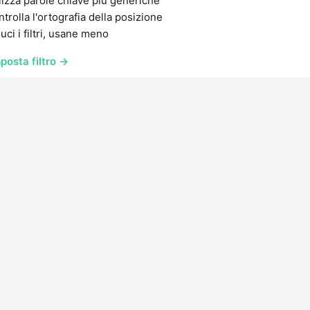
lizza parole chiave più generiche
trolla l'ortografia della posizione
uci i filtri, usane meno
posta filtro →