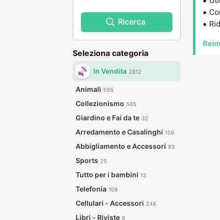
Uti
Con
Ricerca
Rid
Reim
Seleziona categoria
In Vendita
2812
Animali
595
Collezionismo
565
Giardino e Fai da te
32
Arredamento e Casalinghi
156
Abbigliamento e Accessori
83
Sports
25
Tutto per i bambini
13
Telefonia
108
Cellulari - Accessori
248
Libri - Riviste
9