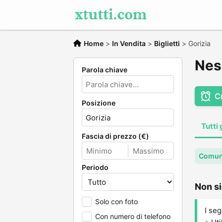
Home
>
In Vendita
>
Biglietti
>
Gorizia
Ness
Parola chiave
C
Posizione
Tutti 
Fascia di prezzo (€)
Comune
Periodo
Non si
Solo con foto
I seg
Con numero di telefono