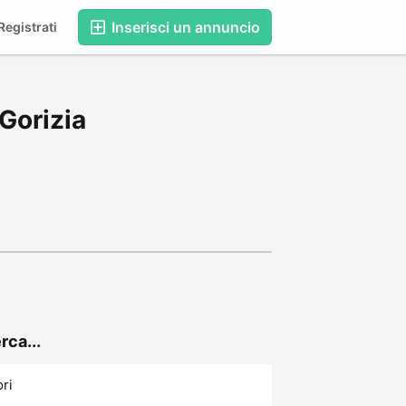
Inserisci un annuncio
egistrati
 Gorizia
rca...
ori