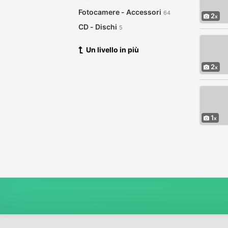
Fotocamere - Accessori
64
2
CD - Dischi
5
Vestiti
25
Un livello in più
Computer - Hardware
66
2
DVD
13
Elettronica
20
Prodotti per l'infanzia
3
Garage Sale
6
1
Salute - Bellezza
119
Scambi
2
Elettrodomestici
46
Gioielli - Orologi
10
Strumenti Musicali
28
Articoli Sportivi - Biciclette
89
Biglietti
21