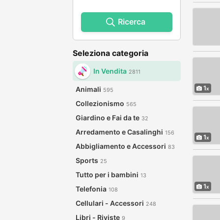
Ricerca
Seleziona categoria
In Vendita
2811
1
Animali
595
Collezionismo
565
Giardino e Fai da te
32
Arredamento e Casalinghi
156
1
Abbigliamento e Accessori
83
Sports
25
Tutto per i bambini
13
1
Telefonia
108
Cellulari - Accessori
248
Libri - Riviste
9