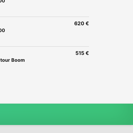
.00
620 €
.00
515 €
i tour Boom