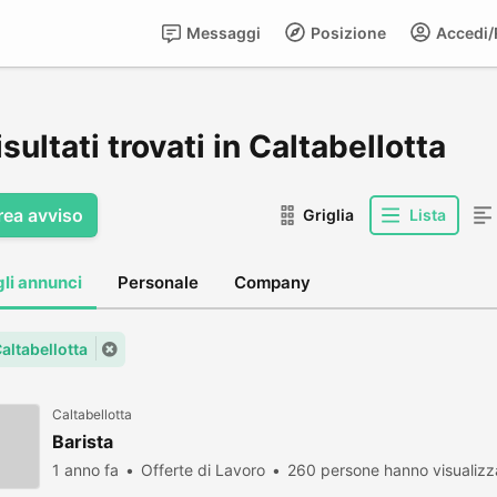
Messaggi
Posizione
Accedi/R
isultati trovati in Caltabellotta
rea avviso
Griglia
Lista
gli annunci
Personale
Company
Caltabellotta
Caltabellotta
Barista
1 anno fa
Offerte di Lavoro
260 persone hanno visualizz