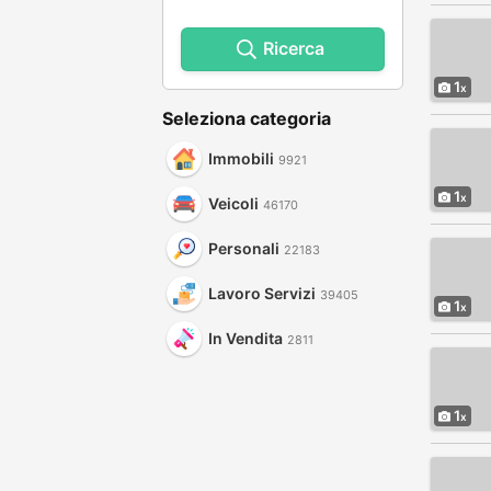
Ricerca
1
Seleziona categoria
Immobili
9921
1
Veicoli
46170
Personali
22183
Lavoro Servizi
39405
1
In Vendita
2811
1