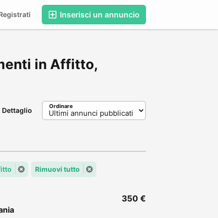
Inserisci un annuncio
egistrati
enti in Affitto,
Ordinare
Dettaglio
itto
Rimuovi tutto
350 €
nia