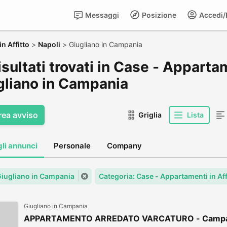
Messaggi
Posizione
Accedi/R
n Affitto
>
Napoli
>
Giugliano in Campania
isultati trovati in Case - Appartam
gliano in Campania
rea avviso
Griglia
Lista
gli annunci
Personale
Company
 Giugliano in Campania
Categoria: Case - Appartamenti in Aff
Giugliano in Campania
APPARTAMENTO ARREDATO VARCATURO - Campa