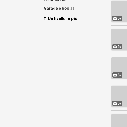
Garage e box
23
Un livello in più
5
5
5
5