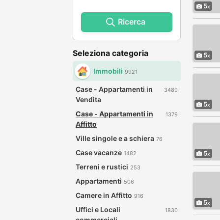
5
Ricerca
Seleziona categoria
5
Immobili
9921
Case - Appartamenti in
3489
Vendita
5
Case - Appartamenti in
1379
Affitto
Ville singole e a schiera
76
Case vacanze
5
1482
Terreni e rustici
253
Appartamenti
506
Camere in Affitto
916
5
Uffici e Locali
1830
commerciali