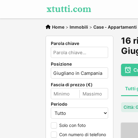
Home
>
Immobili
>
Case - Appartamenti i
16 r
Parola chiave
Giu
Posizione
C
Fascia di prezzo (€)
Tutti 
Periodo
Città:
Solo con foto
Con numero di telefono