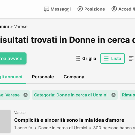
Messaggi
Posizione
Accedi/R
omini
>
Varese
isultati trovati in Donne in cerca
rea avviso
Griglia
Lista
gli annunci
Personale
Company
e: Varese
Categoria: Donne in cerca di Uomini
Rimuov
Varese
Complicità e sincerità sono la mia idea d’amore
1 anno fa
Donne in cerca di Uomini
300 persone hanno v