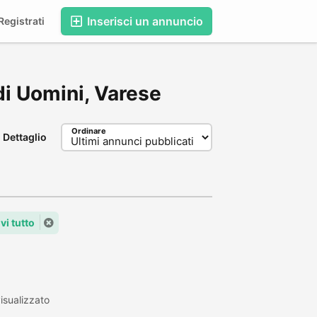
Inserisci un annuncio
egistrati
 di Uomini, Varese
Ordinare
Dettaglio
i tutto
isualizzato