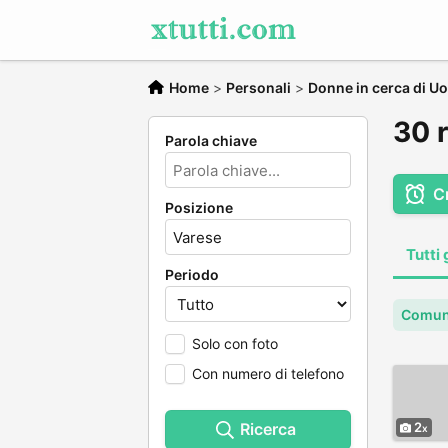
Home
>
Personali
>
Donne in cerca di U
30 r
Parola chiave
C
Posizione
Tutti 
Periodo
Comun
Solo con foto
Con numero di telefono
Ricerca
2