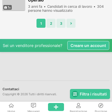
Operaio
3 anni fa
Candidati in cerca di lavoro
304
1
persone hanno visualizzato
1
2
3
Sei un venditore professionale?
Creare un account
Contattaci
Filtra i risultati
Copyright © 2026 Tutti i diritti riservati.
Home
Messaggi
Registrazione
Posizione