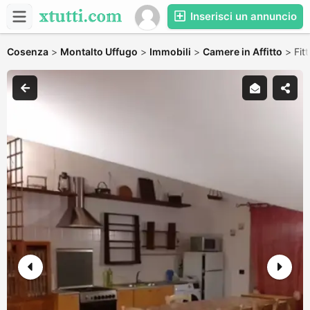
Inserisci un annuncio
Cosenza
>
Montalto Uffugo
>
Immobili
>
Camere in Affitto
>
Fit