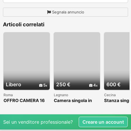
Segnala annuncio
Articoli correlati
Libero
250 €
600 €
5
4
Roma
Legnano
Cecina
OFFRO CAMERA 16
Camera singola in
Stanza sing
MQ
zona centrale a 250
euro
Sei un venditore professionale?
Creare un account