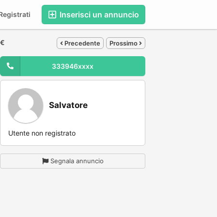
Inserisci un annuncio
egistrati
 €
Precedente
Prossimo
333946xxxx
Salvatore
Utente non registrato
Segnala annuncio