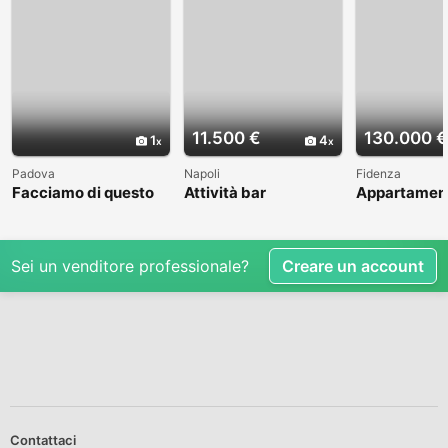
11.500 €
130.000 €
1
4
Padova
Napoli
Fidenza
Facciamo di questo
Attività bar
Appartamen
incontro un bel
caffetteria
quadrilocale
ricordo
con garage 
Sei un venditore professionale?
Creare un account
Contattaci