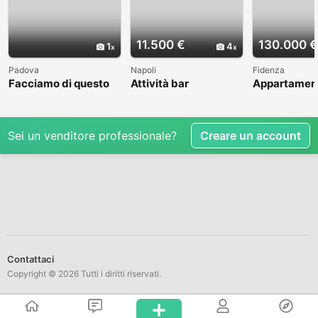
11.500 €
130.000 €
1
4
Padova
Napoli
Fidenza
Facciamo di questo
Attività bar
Appartamen
incontro un bel
caffetteria
quadrilocale
ricordo
con garage 
Sei un venditore professionale?
Creare un account
Contattaci
Copyright © 2026 Tutti i diritti riservati.