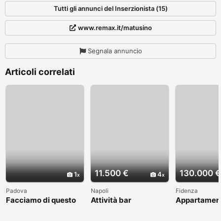
Tutti gli annunci del Inserzionista (15)
www.remax.it/matusino
Segnala annuncio
Articoli correlati
11.500 €
130.000 €
1
4
Padova
Napoli
Fidenza
Facciamo di questo
Attività bar
Appartamen
incontro un bel
caffetteria
quadrilocale
ricordo
con garage 