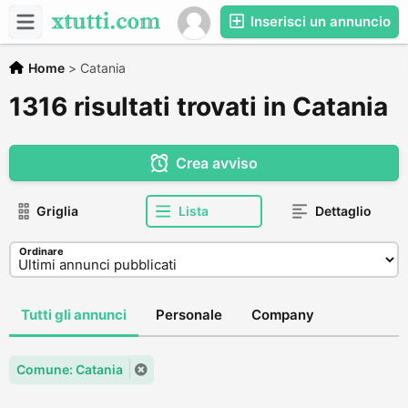
Inserisci un annuncio
Home
>
Catania
1316 risultati trovati in Catania
Crea avviso
Griglia
Lista
Dettaglio
Ordinare
Tutti gli annunci
Personale
Company
Comune: Catania