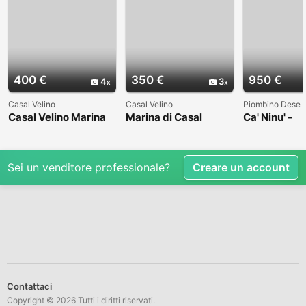
400 €
350 €
950 €
4
3
Casal Velino
Casal Velino
Piombino Dese
Casal Velino Marina
Marina di Casal
Ca' Ninu' -
dal 1 settembre max
velino nel Cilento
Appartamen
4 posti
arredato ed
attrezzato
Sei un venditore professionale?
Creare un account
Contattaci
Copyright © 2026 Tutti i diritti riservati.