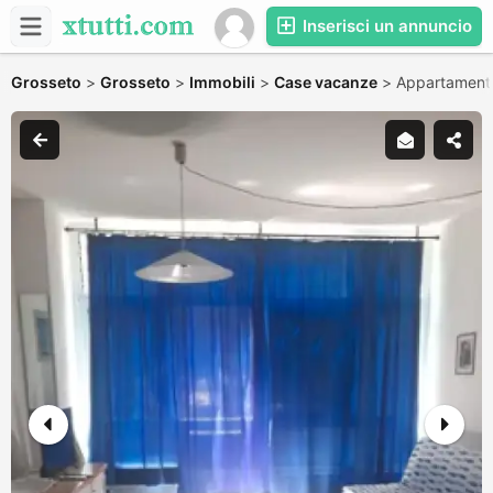
Inserisci un annuncio
Grosseto
>
Grosseto
>
Immobili
>
Case vacanze
>
Appartament