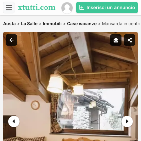
Inserisci un annuncio
Aosta
>
La Salle
>
Immobili
>
Case vacanze
>
Mansarda in centro