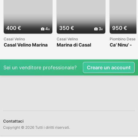
400 €
350 €
950 €
4
3
Casal Velino
Casal Velino
Piombino Dese
Casal Velino Marina
Marina di Casal
Ca' Ninu' -
dal 1 settembre max
velino nel Cilento
Appartamen
4 posti
arredato ed
attrezzato
Sei un venditore professionale?
Creare un account
Contattaci
Copyright © 2026 Tutti i diritti riservati.