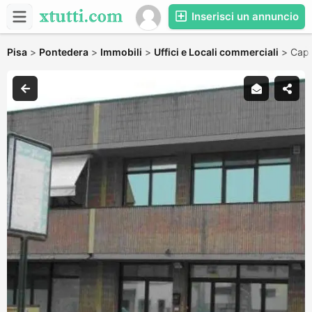
Inserisci un annuncio
Pisa
>
Pontedera
>
Immobili
>
Uffici e Locali commerciali
>
Capa