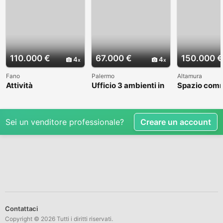
110.000 €
67.000 €
150.000 €
4
4
Fano
Palermo
Altamura
Attività
Ufficio 3 ambienti in
Spazio comm
Commerciale,
Via degli Orti
BA003309
Gelateria. Fano
Villabianca
Sei un venditore professionale?
Creare un account
Contattaci
Copyright © 2026 Tutti i diritti riservati.