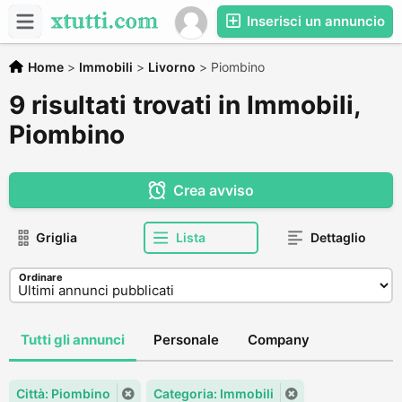
Inserisci un annuncio
Home
>
Immobili
>
Livorno
>
Piombino
9 risultati trovati in Immobili,
Piombino
Crea avviso
Griglia
Lista
Dettaglio
Ordinare
Tutti gli annunci
Personale
Company
Città: Piombino
Categoria: Immobili