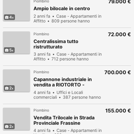
79.000 €
Piombino
Ampio bilocale in centro
2 anni fa
Case - Appartamenti in
4
Affitto
809 persone hanno
visualizzato
72.000 €
Piombino
Centralissima tutto
ristrutturato
5
3 anni fa
Case - Appartamenti in
Affitto
712 persone hanno
visualizzato
700.000 €
Piombino
Capannone industriale in
vendita a RIOTORTO -
2
Piombino 4500 mq Rif:
4 anni fa
Uffici e Locali
152048
commerciali
387 persone hanno
visualizzato
155.000 €
Piombino
Vendita Trilocale in Strada
Provinciale Frassine
2
4 anni fa
Case - Appartamenti in