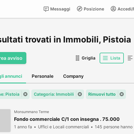
Messaggi
Posizione
Accedi/R
sultati trovati in Immobili, Pistoia
rea avviso
Griglia
Lista
gli annunci
Personale
Company
: Pistoia
Categoria: Immobili
Rimuovi tutto
Monsummano Terme
Fondo commerciale C/1 con insegna . 75.000
1 anno fa
Uffici e Locali commerciali
145 persone hanno 