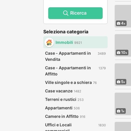
Ricerca
4
Seleziona categoria
Immobili
9921
10
Case - Appartamenti in
3489
Vendita
Case - Appartamenti in
1379
Affitto
5
Ville singole e a schiera
76
Case vacanze
1482
Terreni e rustici
253
Appartamenti
506
1
Camere in Affitto
916
Uffici e Locali
1830
commerciali