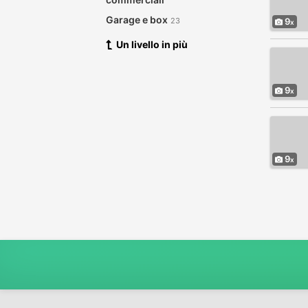
Garage e box
23
9
Un livello in più
9
9