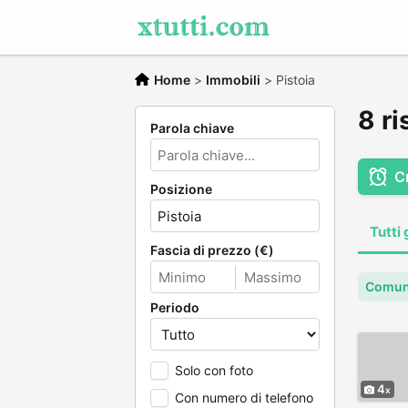
Home
>
Immobili
>
Pistoia
8 ri
Parola chiave
C
Posizione
Tutti 
Fascia di prezzo (€)
Comune
Periodo
Solo con foto
4
Con numero di telefono