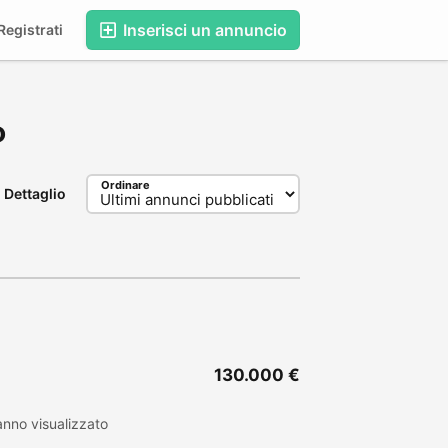
Inserisci un annuncio
egistrati
o
Ordinare
Dettaglio
130.000 €
nno visualizzato