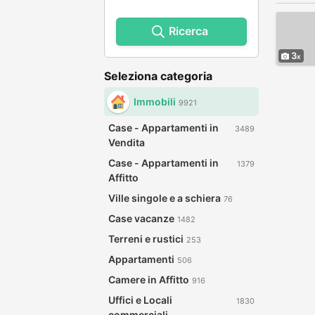
Ricerca
3
Seleziona categoria
Immobili
9921
Case - Appartamenti in
3489
Vendita
Case - Appartamenti in
1379
Affitto
Ville singole e a schiera
76
Case vacanze
1482
Terreni e rustici
253
Appartamenti
506
Camere in Affitto
916
Uffici e Locali
1830
commerciali