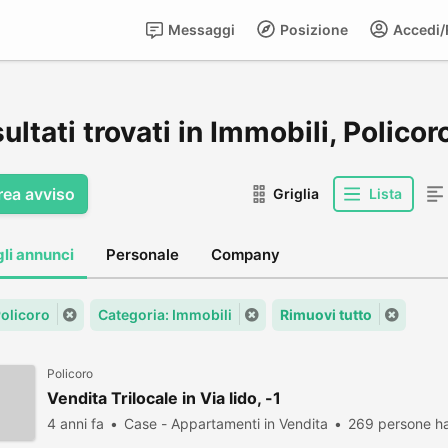
Messaggi
Posizione
Accedi/R
sultati trovati in Immobili, Policor
rea avviso
Griglia
Lista
gli annunci
Personale
Company
Policoro
Categoria: Immobili
Rimuovi tutto
Policoro
Vendita Trilocale in Via lido, -1
4 anni fa
Case - Appartamenti in Vendita
269 persone ha