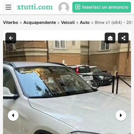
Inserisci un annuncio
Viterbo
>
Acquapendente
>
Veicoli
>
Auto
>
Bmw x1 (e84) - 201