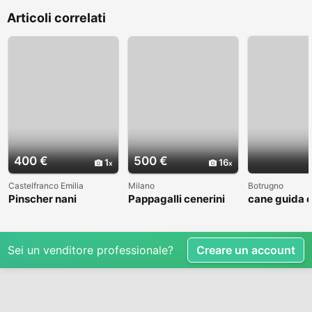
Articoli correlati
400 €
500 €
1
16
Castelfranco Emilia
Milano
Botrugno
Pinscher nani
Pappagalli cenerini
cane guida 
africani in vendita
Sei un venditore professionale?
Creare un account