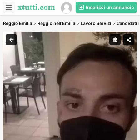
Inserisci un annuncio
Reggio Emilia
>
Reggio nell'Emilia
>
Lavoro Servizi
>
Candidati i