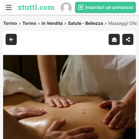
Inserisci un annuncio
Torino
>
Torino
>
In Vendita
>
Salute - Bellezza
>
Massaggi Olisti