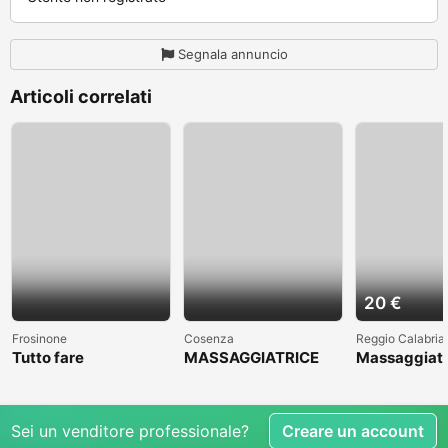
Segnala annuncio
Articoli correlati
20 €
Frosinone
Cosenza
Reggio Calabria
Tutto fare
MASSAGGIATRICE
Massaggiato
PROFESSIONALE A
accompagna
COSENZA CLICCAAA
Sei un venditore professionale?
Creare un account