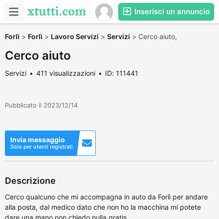
Inserisci un annuncio
Forlì
>
Forlì
>
Lavoro Servizi
>
Servizi
>
Cerco aiuto,
Cerco aiuto
Servizi
411 visualizzazioni
ID: 111441
Pubblicato il 2023/12/14
Invia messaggio
Solo per utenti registrati
Descrizione
Cerco qualcuno che mi accompagna in auto da Forlì per andare
alla posta, dal medico dato che non ho la macchina mi potete
dare una mano non chiedo nulla gratis