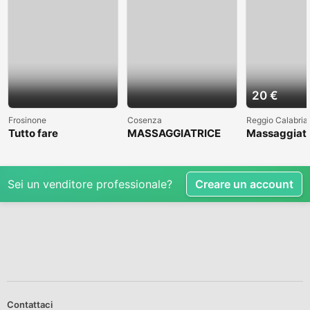
20 €
Frosinone
Cosenza
Reggio Calabria
Tutto fare
MASSAGGIATRICE
Massaggiato
PROFESSIONALE A
accompagna
COSENZA CLICCAAA
Sei un venditore professionale?
Creare un account
Contattaci