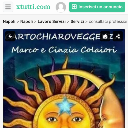
Inserisci un annuncio
Napoli
>
Napoli
>
Lavoro Servizi
>
Servizi
>
consultaci profession