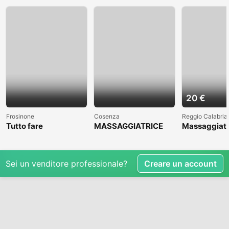
20 €
Frosinone
Cosenza
Reggio Calabria
Tutto fare
MASSAGGIATRICE
Massaggiato
PROFESSIONALE A
accompagna
COSENZA CLICCAAA
Sei un venditore professionale?
Creare un account