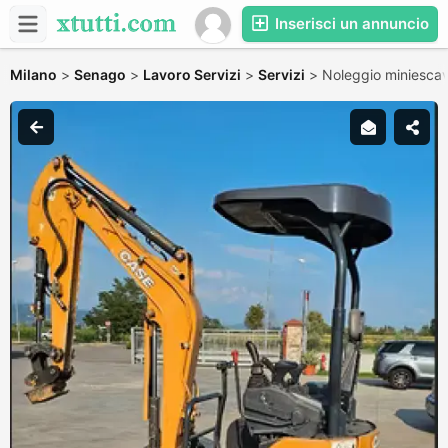
Inserisci un annuncio
Milano
>
Senago
>
Lavoro Servizi
>
Servizi
>
Noleggio miniescav