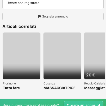
Utente non registrato
Segnala annuncio
Articoli correlati
20 €
Frosinone
Cosenza
Reggio Calabria
Tutto fare
MASSAGGIATRICE
Massaggiato
PROFESSIONALE A
accompagna
COSENZA CLICCAAA
Sei un venditore professionale?
Creare un account