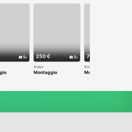
250 €
70 €
5
5
4
Ardea
Roma
gio
Montaggio
Montaggio
ore a soffitto
condizionatore
ventilatore a soffitto
an Lorenzo
inverter Ardea e colle
Roma con 70 euro
Romito