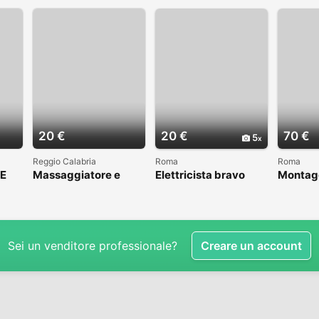
20 €
20 €
70 €
5
Reggio Calabria
Roma
Roma
E
Massaggiatore e
Elettricista bravo
Montag
 A
accompagnatore
Roma Prenestina
ventilat
CAAA
Roma S
Sei un venditore professionale?
Creare un account