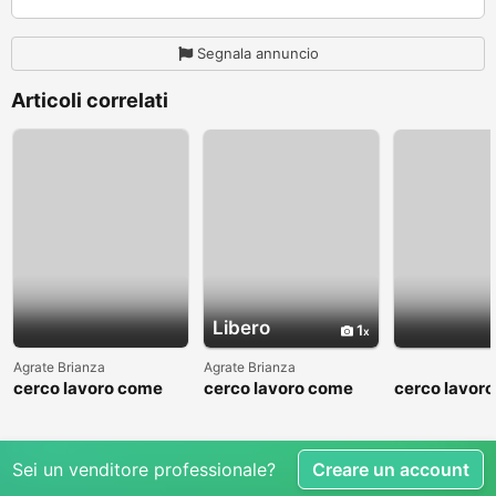
Segnala annuncio
Articoli correlati
Libero
1
Agrate Brianza
Agrate Brianza
cerco lavoro come
cerco lavoro come
cerco lavor
fattorino
commesso addetto
fattorino
reparti
Sei un venditore professionale?
Creare un account