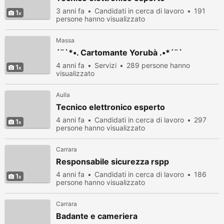
3 anni fa
Candidati in cerca di lavoro
191
1
persone hanno visualizzato
Massa
´¨`*•. Cartomante Yorubà .•*´¨`
4 anni fa
Servizi
289 persone hanno
1
visualizzato
Aulla
Tecnico elettronico esperto
4 anni fa
Candidati in cerca di lavoro
297
1
persone hanno visualizzato
Carrara
Responsabile sicurezza rspp
4 anni fa
Candidati in cerca di lavoro
186
1
persone hanno visualizzato
Carrara
Badante e cameriera