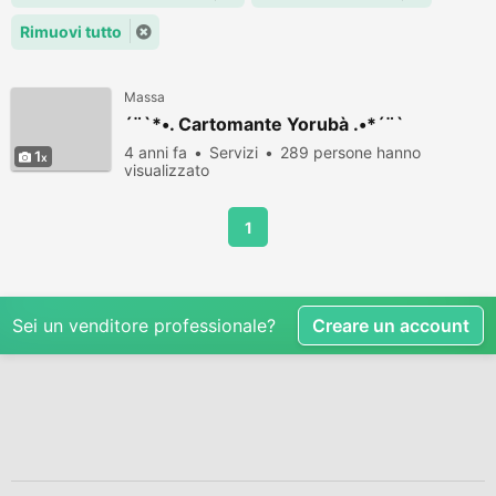
Rimuovi tutto
Massa
´¨`*•. Cartomante Yorubà .•*´¨`
4 anni fa
Servizi
289 persone hanno
1
visualizzato
1
Sei un venditore professionale?
Creare un account