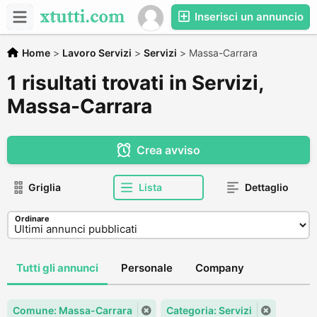
Inserisci un annuncio
Home
>
Lavoro Servizi
>
Servizi
>
Massa-Carrara
1 risultati trovati in Servizi,
Massa-Carrara
Crea avviso
Griglia
Lista
Dettaglio
Ordinare
Tutti gli annunci
Personale
Company
Comune: Massa-Carrara
Categoria: Servizi