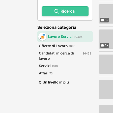
Ricerca
5
Seleziona categoria
Lavoro Servizi
39404
4
Offerte di Lavoro
1095
Candidati in cerca di
36438
lavoro
Servizi
1810
Affari
73
Un livello in più