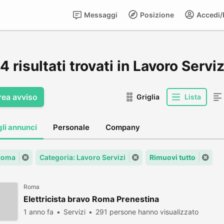
Messaggi
Posizione
Accedi/R
 risultati trovati in Lavoro Servi
rea avviso
Griglia
Lista
gli annunci
Personale
Company
 Roma
Categoria: Lavoro Servizi
Rimuovi tutto
Roma
Elettricista bravo Roma Prenestina
1 anno fa
Servizi
291 persone hanno visualizzato