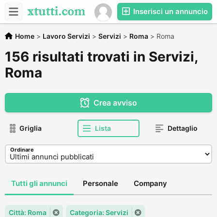
Inserisci un annuncio
Home
>
Lavoro Servizi
>
Servizi
>
Roma
>
Roma
156 risultati trovati in Servizi,
Roma
Crea avviso
Griglia
Lista
Dettaglio
Ordinare
Tutti gli annunci
Personale
Company
Città: Roma
Categoria: Servizi