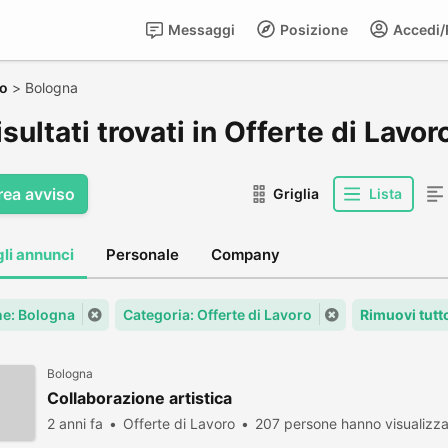
Messaggi
Posizione
Accedi/R
ro
>
Bologna
isultati trovati in Offerte di Lavo
rea avviso
Griglia
Lista
gli annunci
Personale
Company
e: Bologna
Categoria: Offerte di Lavoro
Rimuovi tutt
Bologna
Collaborazione artistica
2 anni fa
Offerte di Lavoro
207 persone hanno visualizz