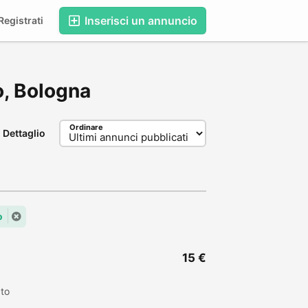
Inserisci un annuncio
egistrati
ro, Bologna
Ordinare
Dettaglio
o
15 €
ato