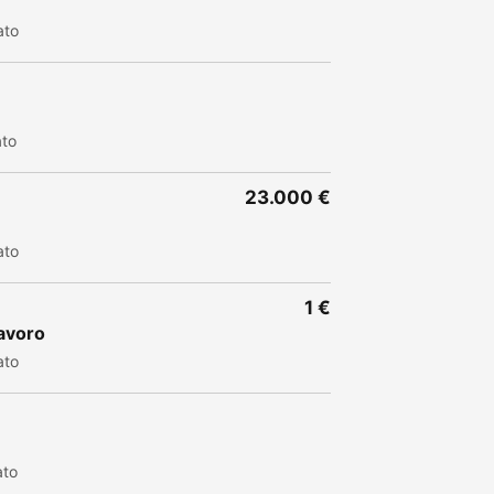
ato
ato
23.000 €
ato
1 €
lavoro
ato
ato