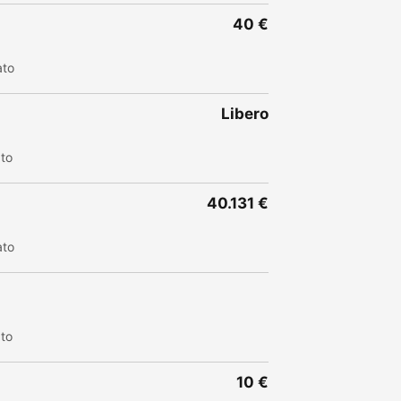
40 €
ato
Libero
ato
40.131 €
ato
ato
10 €