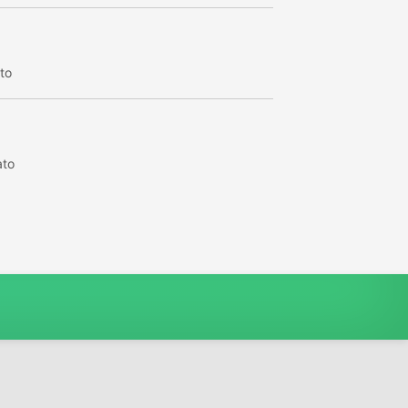
to
ato