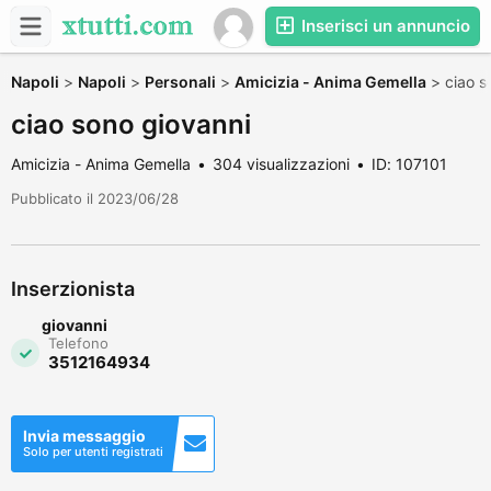
Inserisci un annuncio
Napoli
>
Napoli
>
Personali
>
Amicizia - Anima Gemella
>
ciao s
ciao sono giovanni
Amicizia - Anima Gemella
304 visualizzazioni
ID: 107101
Pubblicato il 2023/06/28
Inserzionista
giovanni
Telefono
3512164934
Invia messaggio
Solo per utenti registrati