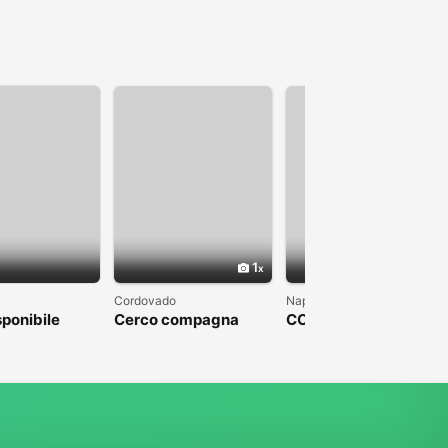
1
1
Cordovado
Napoli
sponibile
Cerco compagna
COLPO DI FULMINE
DA PARTE DI UN
UOMO CHE SFOCI IN
UN MATRIMONIO