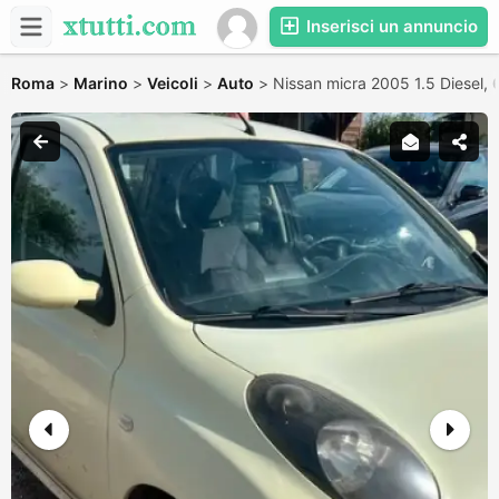
Inserisci un annuncio
Roma
>
Marino
>
Veicoli
>
Auto
>
Nissan micra 2005 1.5 Diesel,