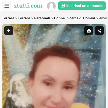
Inserisci un annuncio
Ferrara
>
Ferrara
>
Personali
>
Donne in cerca di Uomini
>
Amant