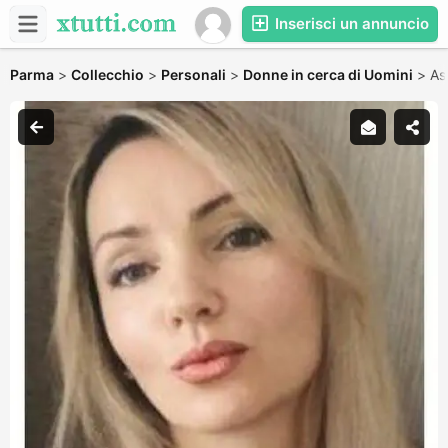
Inserisci un annuncio
Parma
>
Collecchio
>
Personali
>
Donne in cerca di Uomini
>
As